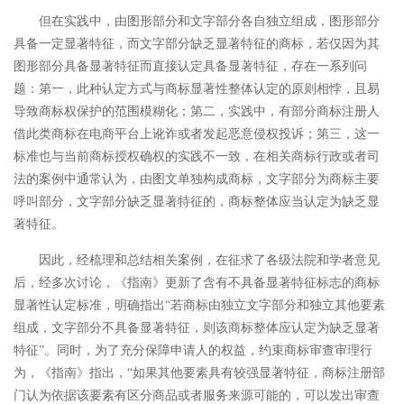
但在实践中，由图形部分和文字部分各自独立组成，图形部分
具备一定显著特征，而文字部分缺乏显著特征的商标，若仅因为其
图形部分具备显著特征而直接认定具备显著特征，存在一系列问
题：第一，此种认定方式与商标显著性整体认定的原则相悖，且易
导致商标权保护的范围模糊化；第二，实践中，有部分商标注册人
借此类商标在电商平台上讹诈或者发起恶意侵权投诉；第三，这一
标准也与当前商标授权确权的实践不一致，在相关商标行政或者司
法的案例中通常认为，由图文单独构成商标，文字部分为商标主要
呼叫部分，文字部分缺乏显著特征的，商标整体应当认定为缺乏显
著特征。
因此，经梳理和总结相关案例，在征求了各级法院和学者意见
后，经多次讨论，《指南》更新了含有不具备显著特征标志的商标
显著性认定标准，明确指出“若商标由独立文字部分和独立其他要素
组成，文字部分不具备显著特征，则该商标整体应认定为缺乏显著
特征”。同时，为了充分保障申请人的权益，约束商标审查审理行
为，《指南》指出，“如果其他要素具有较强显著特征，商标注册部
门认为依据该要素有区分商品或者服务来源可能的，可以发出审查